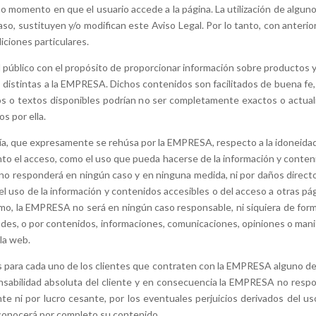
o momento en que el usuario accede a la página. La utilización de algu
so, sustituyen y/o modifican este Aviso Legal. Por lo tanto, con anteriorid
ciones particulares.
l público con el propósito de proporcionar información sobre productos y s
s distintas a la EMPRESA. Dichos contenidos son facilitados de buena fe
tos o textos disponibles podrían no ser completamente exactos o actua
s por ella.
tía, que expresamente se rehúsa por la EMPRESA, respecto a la idoneidad
to el acceso, como el uso que pueda hacerse de la información y contenid
 no responderá en ningún caso y en ninguna medida, ni por daños directos
el uso de la información y contenidos accesibles o del acceso a otras p
mo, la EMPRESA no será en ningún caso responsable, ni siquiera de forma 
des, o por contenidos, informaciones, comunicaciones, opiniones o manif
 la web.
s para cada uno de los clientes que contraten con la EMPRESA alguno de l
nsabilidad absoluta del cliente y en consecuencia la EMPRESA no resp
te ni por lucro cesante, por los eventuales perjuicios derivados del u
esconocerá por completo su contenido.