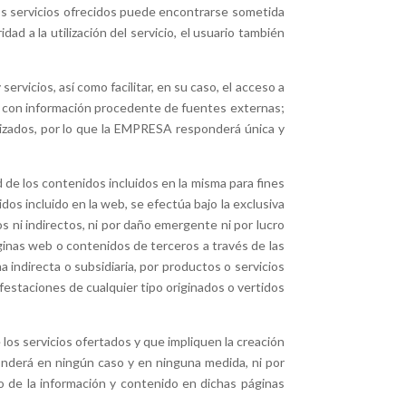
nos servicios ofrecidos puede encontrarse sometida
ad a la utilización del servicio, el usuario también
ervicios, así como facilitar, en su caso, el acceso a
, con información procedente de fuentes externas;
lizados, por lo que la EMPRESA responderá única y
 de los contenidos incluidos en la misma para fines
os incluido en la web, se efectúa bajo la exclusiva
 ni indirectos, ni por daño emergente ni por lucro
áginas web o contenidos de terceros a través de las
indirecta o subsidiaria, por productos o servicios
estaciones de cualquier tipo originados o vertidos
os servicios ofertados y que impliquen la creación
onderá en ningún caso y en ninguna medida, ni por
so de la información y contenido en dichas páginas