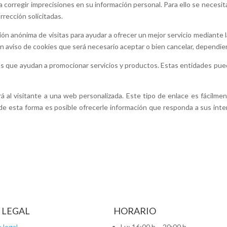
 corregir imprecisiones en su información personal. Para ello se necesit
rrección solicitadas.
 anónima de visitas para ayudar a ofrecer un mejor servicio mediante la 
un aviso de cookies que será necesario aceptar o bien cancelar, dependie
que ayudan a promocionar servicios y productos. Estas entidades puede
l visitante a una web personalizada. Este tipo de enlace es fácilment
 de esta forma es posible ofrecerle información que responda a sus int
 LEGAL
HORARIO
 legal
Lu: 16:00 h – 20:00 h