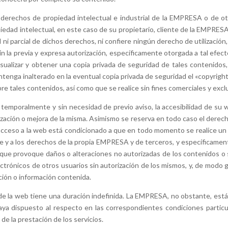
derechos de propiedad intelectual e industrial de la EMPRESA o de otr
edad intelectual, en este caso de su propietario, cliente de la EMPRESA
 ni parcial de dichos derechos, ni confiere ningún derecho de utilización,
n la previa y expresa autorización, específicamente otorgada a tal efect
isualizar y obtener una copia privada de seguridad de tales contenidos
ntenga inalterado en la eventual copia privada de seguridad el «copyrigh
e tales contenidos, así como que se realice sin fines comerciales y excl
mporalmente y sin necesidad de previo aviso, la accesibilidad de su 
zación o mejora de la misma. Asimismo se reserva en todo caso el derecho
 acceso a la web está condicionado a que en todo momento se realice un u
te y a los derechos de la propia EMPRESA y de terceros, y específicamente
) que provoque daños o alteraciones no autorizadas de los contenidos o 
ctrónicos de otros usuarios sin autorización de los mismos, y, de modo ge
ción o información contenida.
 de la web tiene una duración indefinida. La EMPRESA, no obstante, está 
aya dispuesto al respecto en las correspondientes condiciones partic
de la prestación de los servicios.