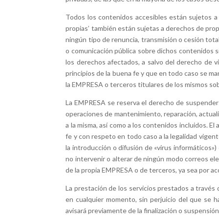
Todos los contenidos accesibles están sujetos a 
propias’ también están sujetas a derechos de propi
ningún tipo de renuncia, transmisión o cesión total
o comunicación pública sobre dichos contenidos si
los derechos afectados, a salvo del derecho de v
principios de la buena fe y que en todo caso se ma
la EMPRESA o terceros titulares de los mismos sobr
La EMPRESA se reserva el derecho de suspender te
operaciones de mantenimiento, reparación, actuali
a la misma, así como a los contenidos incluidos. El
fe y con respeto en todo caso a la legalidad vigen
la introducción o difusión de «virus informáticos»
no intervenir o alterar de ningún modo correos ele
de la propia EMPRESA o de terceros, ya sea por ac
La prestación de los servicios prestados a través
en cualquier momento, sin perjuicio del que se h
avisará previamente de la finalización o suspensión 