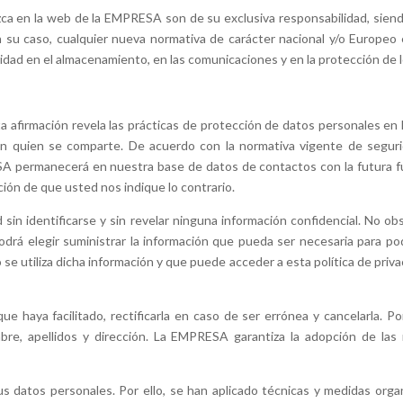
zca en la web de la EMPRESA son de su exclusiva responsabilidad, siendo
u caso, cualquier nueva normativa de carácter nacional y/o Europeo e
idad en el almacenamiento, en las comunicaciones y en la protección de l
a afirmación revela las prácticas de protección de datos personales en
 con quien se comparte. De acuerdo con la normativa vigente de segur
SA permanecerá en nuestra base de datos de contactos con la futura fu
ción de que usted nos indique lo contrario.
sin identificarse y sin revelar ninguna información confidencial. No ob
odrá elegir suministrar la información que pueda ser necesaria para p
 se utiliza dicha información y que puede acceder a esta política de priv
e haya facilitado, rectificarla en caso de ser errónea y cancelarla. Po
e, apellidos y dirección. La EMPRESA garantiza la adopción de las
sus datos personales. Por ello, se han aplicado técnicas y medidas organ