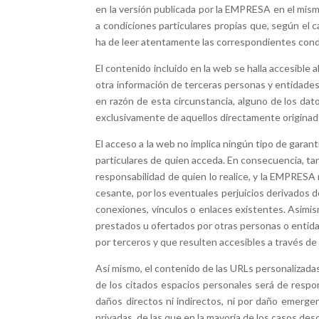
en la versión publicada por la EMPRESA en el mism
a condiciones particulares propias que, según el ca
ha de leer atentamente las correspondientes condi
El contenido incluido en la web se halla accesible a
otra información de terceras personas y entidade
en razón de esta circunstancia, alguno de los da
exclusivamente de aquellos directamente originado
El acceso a la web no implica ningún tipo de garan
particulares de quien acceda. En consecuencia, tan
responsabilidad de quien lo realice, y la EMPRESA
cesante, por los eventuales perjuicios derivados d
conexiones, vínculos o enlaces existentes. Asimis
prestados u ofertados por otras personas o entida
por terceros y que resulten accesibles a través de
Así mismo, el contenido de las URLs personalizada
de los citados espacios personales será de respo
daños directos ni indirectos, ni por daño emergen
privadas, de las que en la mayoría de los casos d