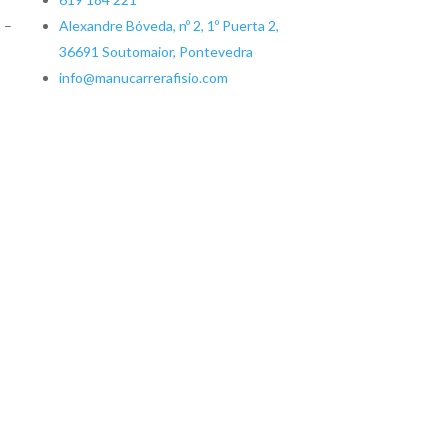
 –
Alexandre Bóveda, nº 2, 1º Puerta 2,
36691 Soutomaior, Pontevedra
info@manucarrerafisio.com